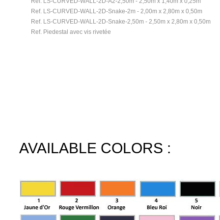
Ref. LS-CURVED-WALL-2D-A2-2,50m - 2,50m x 1,40m x 0,25m
Ref. LS-CURVED-WALL-2D-Snake-2m - 2,00m x 2,80m x 0,50m
Ref. LS-CURVED-WALL-2D-Snake-2,50m - 2,50m x 2,80m x 0,50m
Ref. Piedestal avec vis rivetée
AVAILABLE COLORS :